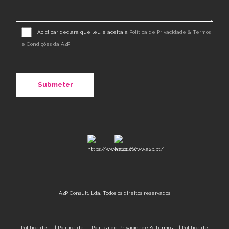
Ao clicar declara que leu e aceita a
Política de Privacidade & Termos
e Condições da A2P
A2P Consult, Lda. Todos os direitos reservados
Política de
|
Política de
|
Política de Privacidade & Termos
|
Política de