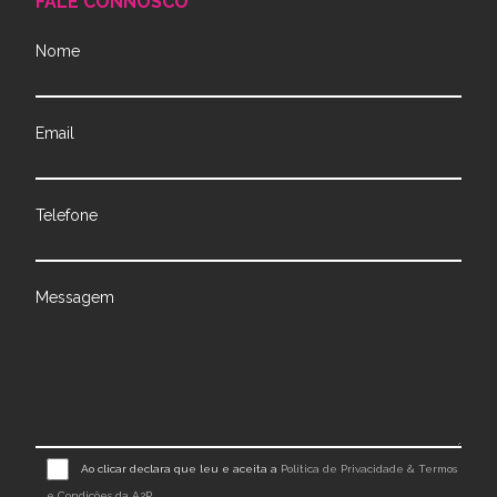
FALE CONNOSCO
Nome
Email
Telefone
Messagem
Ao clicar declara que leu e aceita a
Política de Privacidade & Termos
e Condições da A2P