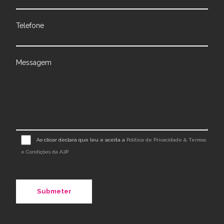
Telefone
Messagem
Ao clicar declara que leu e aceita a
Política de Privacidade & Termos
e Condições da A2P