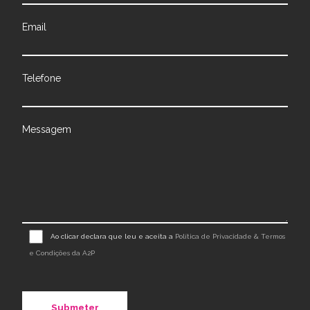
Email
Telefone
Messagem
Ao clicar declara que leu e aceita a
Política de Privacidade & Termos
e Condições da A2P