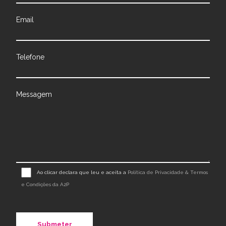
Email
Telefone
Messagem
Ao clicar declara que leu e aceita a
Política de Privacidade & Termos
e Condições da A2P