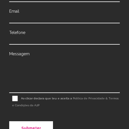
Email
Telefone
Messagem
Ao clicar declara que leu e aceita a
Política de Privacidade & Termos
e Condições da A2P