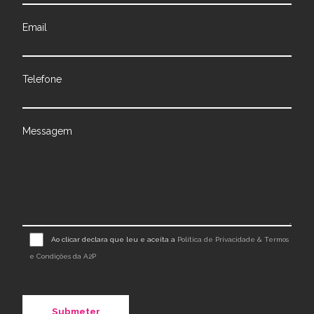
Email
Telefone
Messagem
Ao clicar declara que leu e aceita a
Política de Privacidade & Termos
e Condições da A2P