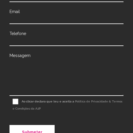
Email
Telefone
Messagem
Ao clicar declara que leu e aceita a
Política de Privacidade & Termos
e Condições da A2P